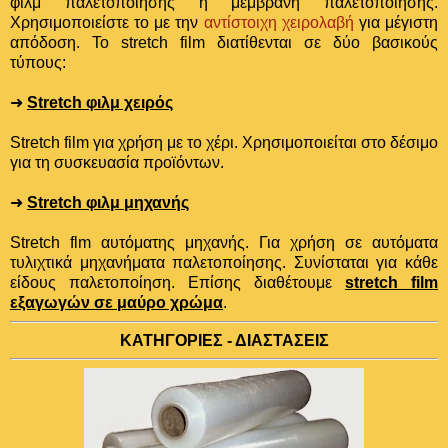
φιλμ παλετοποίησης ή μεμβράνη παλετοποίησης.
Χρησιμοποιείστε το με την
αντίστοιχη χειρολαβή
για μέγιστη
απόδοση. Το stretch film διατίθενται σε δύο βασικούς
τύπους:
➜
Stretch φιλμ χειρός
Stretch film για χρήση με το χέρι. Χρησιμοποιείται στο δέσιμο
για τη συσκευασία προϊόντων.
➜
Stretch φιλμ μηχανής
Stretch flm αυτόματης μηχανής. Για χρήση σε αυτόματα
τυλιχτικά μηχανήματα παλετοποίησης. Συνίσταται για κάθε
είδους παλετοποίηση. Επίσης διαθέτουμε
stretch film
εξαγωγών σε μαύρο χρώμα
.
ΚΑΤΗΓΟΡΙΕΣ - ΔΙΑΣΤΑΣΕΙΣ